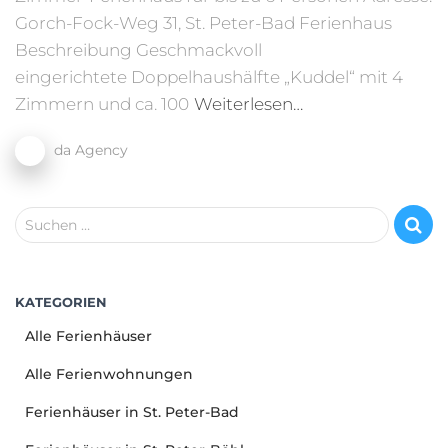
Gorch-Fock-Weg 31, St. Peter-Bad Ferienhaus
Beschreibung Geschmackvoll
eingerichtete Doppelhaushälfte „Kuddel“ mit 4
Zimmern und ca. 100
Weiterlesen…
da Agency
S
Suchen …
u
c
h
KATEGORIEN
e
n
Alle Ferienhäuser
n
a
Alle Ferienwohnungen
c
Ferienhäuser in St. Peter-Bad
h
: