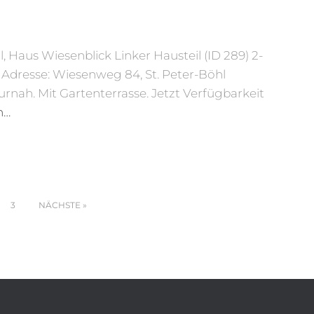
, Haus Wiesenblick Linker Hausteil (ID 289) 2-
 Adresse: Wiesenweg 84, St. Peter-Böhl
nah. Mit Gartenterrasse. Jetzt Verfügbarkeit
n…
3
NÄCHSTE
n