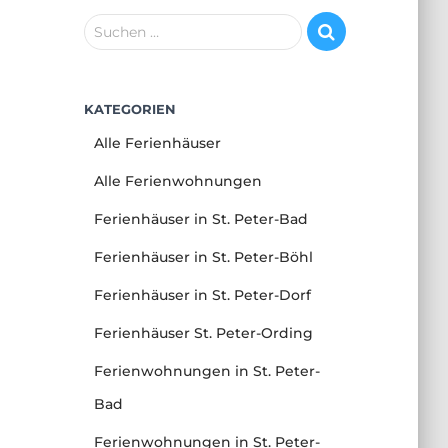
S
Suchen …
u
c
h
KATEGORIEN
e
n
Alle Ferienhäuser
n
a
Alle Ferienwohnungen
c
Ferienhäuser in St. Peter-Bad
h
:
Ferienhäuser in St. Peter-Böhl
Ferienhäuser in St. Peter-Dorf
Ferienhäuser St. Peter-Ording
Ferienwohnungen in St. Peter-
Bad
Ferienwohnungen in St. Peter-