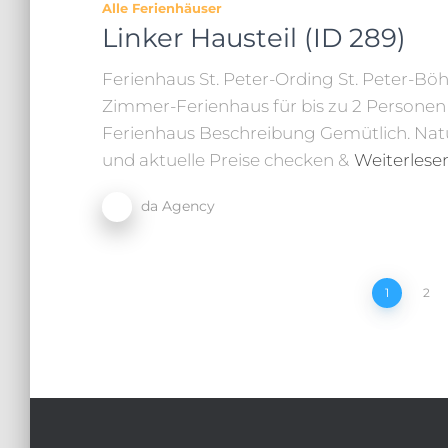
Alle Ferienhäuser
Linker Hausteil (ID 289)
Ferienhaus St. Peter-Ording St. Peter-Böhl
Zimmer-Ferienhaus für bis zu 2 Personen
Ferienhaus Beschreibung Gemütlich. Natur
und aktuelle Preise checken &
Weiterlese
da Agency
1
2
Beitragsnavigatio