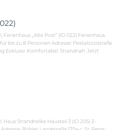
 022)
, Ferienhaus „Alte Post“ (ID 022) Ferienhaus
für bis zu 8 Personen Adresse: Pestalozzistraße
ng Exklusiv. Komfortabel. Strandnah. Jetzt
, Haus Strandnelke Hausteil 3 (ID 205) 2-
dresse: Böhler Landstraße 175a-c, St. Peter-