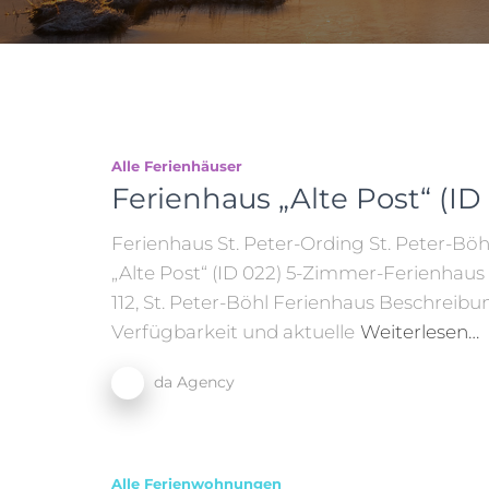
Alle Ferienhäuser
Ferienhaus „Alte Post“ (ID
Ferienhaus St. Peter-Ording St. Peter-Böhl
„Alte Post“ (ID 022) 5-Zimmer-Ferienhaus 
112, St. Peter-Böhl Ferienhaus Beschreibu
Verfügbarkeit und aktuelle
Weiterlesen…
da Agency
Alle Ferienwohnungen