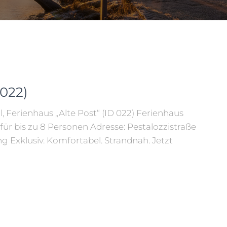
 022)
, Ferienhaus „Alte Post“ (ID 022) Ferienhaus
für bis zu 8 Personen Adresse: Pestalozzistraße
ng Exklusiv. Komfortabel. Strandnah. Jetzt