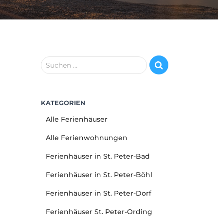
S
Suchen …
u
c
h
KATEGORIEN
e
n
Alle Ferienhäuser
n
a
Alle Ferienwohnungen
c
Ferienhäuser in St. Peter-Bad
h
:
Ferienhäuser in St. Peter-Böhl
Ferienhäuser in St. Peter-Dorf
Ferienhäuser St. Peter-Ording